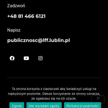
Zadzwoń
+48 81 466 6121
Napisz
publicznosc@lff.lublin.pl
Ta strona korzysta z ciasteczek aby świadczyć usługi na
Strona główna
Edycja 2024
Harmonogram
Regulamin
FAQ
najwyższym poziomie. Dalsze korzystanie ze strony oznacza,
że zgadzasz się na ich użycie.
Lubelski Festiwal Filmowy © 2025
Zgoda
Nie wyrażam zgody
Polityka prywatności