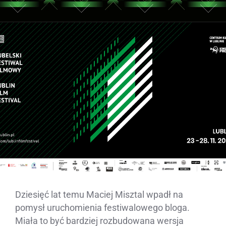
Dziesięć lat temu Maciej Misztal wpadł na
pomysł uruchomienia festiwalowego bloga.
Miała to być bardziej rozbudowana wersja