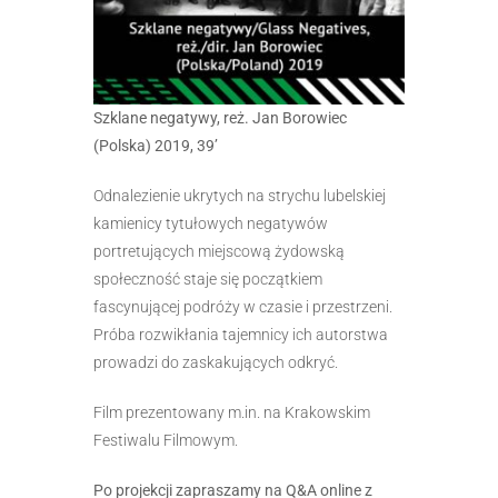
Szklane negatywy, reż. Jan Borowiec
(Polska) 2019, 39’
Odnalezienie ukrytych na strychu lubelskiej
kamienicy tytułowych negatywów
portretujących miejscową żydowską
społeczność staje się początkiem
fascynującej podróży w czasie i przestrzeni.
Próba rozwikłania tajemnicy ich autorstwa
prowadzi do zaskakujących odkryć.
Film prezentowany m.in. na Krakowskim
Festiwalu Filmowym.
Po projekcji zapraszamy na Q&A online z