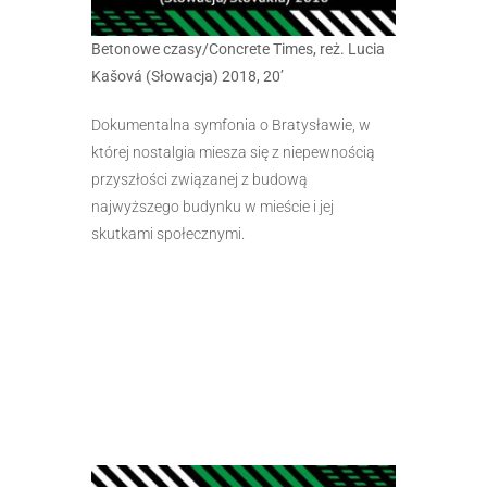
Betonowe czasy/Concrete Times, reż. Lucia
Kašová (Słowacja) 2018, 20’
Dokumentalna symfonia o Bratysławie, w
której nostalgia miesza się z niepewnością
przyszłości związanej z budową
najwyższego budynku w mieście i jej
skutkami społecznymi.