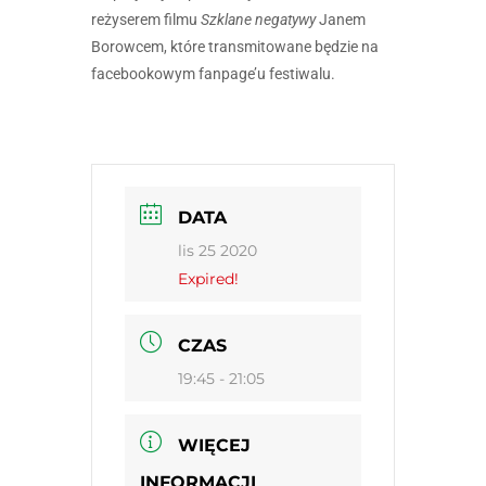
reżyserem filmu
Szklane negatywy
Janem
Borowcem, które transmitowane będzie na
facebookowym fanpage’u festiwalu.
DATA
lis 25 2020
Expired!
CZAS
19:45 - 21:05
WIĘCEJ
INFORMACJI