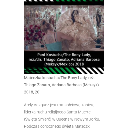
Mateczka kostucha/The Bony Lady, reż.
Thiago Zanato, Adriana Barbosa (Meksyk)
2018, 20’
Arely Vazquez jest transpłciową kobietą i
liderką ruchu religijnego Santa Muerte
(Święta Śmierć) w Queens w Nowym Jorku.
Podczas corocznego święta Mateczki