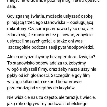
miejsc na widowni, a później mogli łatwo opuścić
salę.
Gdy zgasną światła, możecie usłyszeć osobę
pilnującą trzeciego stanowiska – obsługującą
mikrofony. Czasami przemawia tylko ona, ale
zdarza się, że musimy też pilnować, żebyście
usłyszeli naszych gości, a także oni was –
szczególnie podczas sesji pytań&odpowiedzi.
Ale co usłyszelibyśmy bez operatora dźwięku?
To stanowisko odpowiada za to, żebyśmy
w ogóle słyszeli filmy, oraz żeby nasze uszy nie
pękły od ich głośności. Szczególnie gdy film
w ciągu kilkunastu sekund bohaterowie
przechodzą od szeptów do krzyków.
Nie widzicie nas za często, ale teraz już wiecie,
jaką rolę odgrywamy podczas Lubelskiego