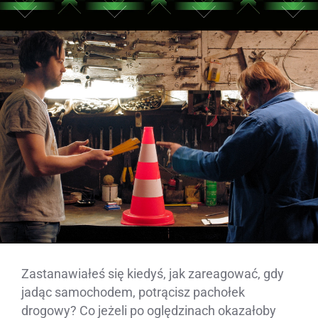
Zastanawiałeś się kiedyś, jak zareagować, gdy
jadąc samochodem, potrącisz pachołek
drogowy? Co jeżeli po oględzinach okazałoby