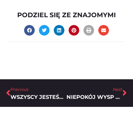
PODZIEL SIĘ ZE ZNAJOMYMI
Previous
Next
WSZYSCY JESTEŚMY TROCHĘ POKRACZNI – „SUKIENKA”, REŻ. TADEUSZ ŁYSIAK
NIEPOKÓJ WYSP UMARŁYCH – „#ETIUDA2”, REŻ. ANDREY BURMISTROV